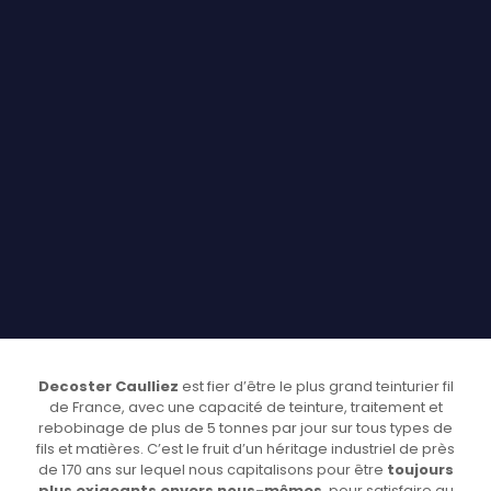
Decoster Caulliez
est fier d’être le plus grand teinturier fil
de France, avec une capacité de teinture, traitement et
rebobinage de plus de 5 tonnes par jour sur tous types de
fils et matières. C’est le fruit d’un héritage industriel de près
de 170 ans sur lequel nous capitalisons pour être
toujours
plus exigeants envers nous-mêmes
, pour satisfaire au