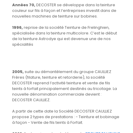
Années 70,
DECOSTER se développe dans la teinture
couleur sur fils à façon et l’entreprises investit dans de
nouvelles machines de teinture sur bobines.
1996,
reprise de la société Teinture de Frelinghien,
spécialisée dans la teinture multicolore. C’est le début
de la teinture Astrodye qui est devenue une de nos
spécialités
2005,
suite au démantèlement du groupe CAULLIEZ
Frères (filature, teinture et retorderie), la société
DECOSTER reprend l’activité teinture et vente de fils
teints à forfait principalement destinés au tricotage. La
nouvelle dénomination commerciale devient :
DECOSTER CAULLIEZ.
A partir de cette date la Société DECOSTER CAULLIEZ
propose 2 types de prestations : - Teinture et bobinage
à façon - Vente de fils teints à Forfait.