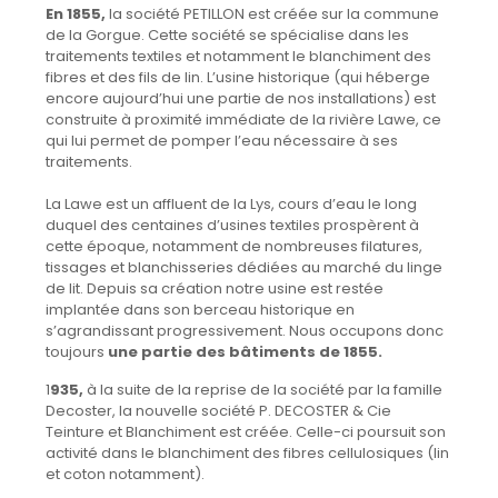
En 1855,
la société PETILLON est créée sur la commune
de la Gorgue. Cette société se spécialise dans les
traitements textiles et notamment le blanchiment des
fibres et des fils de lin. L’usine historique (qui héberge
encore aujourd’hui une partie de nos installations) est
construite à proximité immédiate de la rivière Lawe, ce
qui lui permet de pomper l’eau nécessaire à ses
traitements.
La Lawe est un affluent de la Lys, cours d’eau le long
duquel des centaines d’usines textiles prospèrent à
cette époque, notamment de nombreuses filatures,
tissages et blanchisseries dédiées au marché du linge
de lit. Depuis sa création notre usine est restée
implantée dans son berceau historique en
s’agrandissant progressivement. Nous occupons donc
toujours
une partie des bâtiments de 1855.
1
935,
à la suite de la reprise de la société par la famille
Decoster, la nouvelle société P. DECOSTER & Cie
Teinture et Blanchiment est créée. Celle-ci poursuit son
activité dans le blanchiment des fibres cellulosiques (lin
et coton notamment).